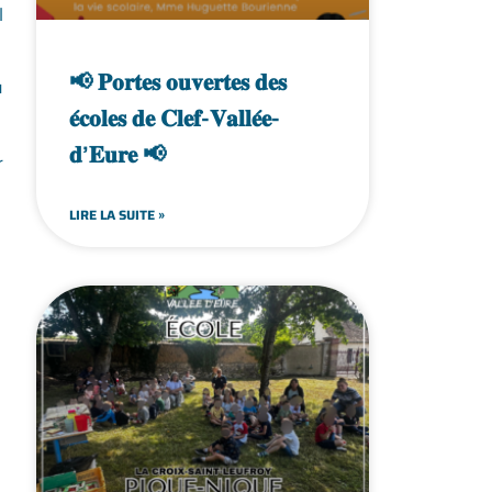
l
📢 𝐏𝐨𝐫𝐭𝐞𝐬 𝐨𝐮𝐯𝐞𝐫𝐭𝐞𝐬 𝐝𝐞𝐬
u
𝐞́𝐜𝐨𝐥𝐞𝐬 𝐝𝐞 𝐂𝐥𝐞𝐟-𝐕𝐚𝐥𝐥𝐞́𝐞-
𝐝’𝐄𝐮𝐫𝐞 📢
r
LIRE LA SUITE »