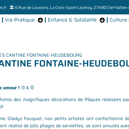
e.fr
🏛️ 6 Rue de Louviers, La Croix-Saint-Leufroy, 27490 Clef-Vallée-
Vie Pratique
Enfance & Solidatité
Culture 
ES CANTINE FONTAINE-HEUDEBOURG
CANTINE FONTAINE-HEUDEBO
c amour !
🎨🌷🐰
hotos des magnifiques décorations de Pâques réalisées pa
🎉
mme Gladys Fouquet, nos petits artistes ont confectionné d
ont réalisé de jolis pliages de serviettes, se sont amusés ave