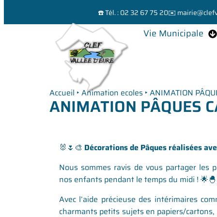
☎️ Tél. : 02 32 67 75 20
✉️ mairie@clefv
Vie Municipale
Accueil
‣
Animation ecoles
‣
ANIMATION PÂQU
ANIMATION PÂQUES 
🐰🌷🎨
Décorations de Pâques réalisées ave
Nous sommes ravis de vous partager les p
nos enfants pendant le temps du midi ! 🌟🐣
Avec l’aide précieuse des intérimaires co
charmants petits sujets en papiers/cartons, 