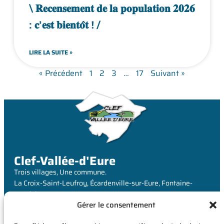
\ 𝐑𝐞𝐜𝐞𝐧𝐬𝐞𝐦𝐞𝐧𝐭 𝐝𝐞 𝐥𝐚 𝐩𝐨𝐩𝐮𝐥𝐚𝐭𝐢𝐨𝐧 𝟐𝟎𝟐𝟔
: 𝐜’𝐞𝐬𝐭 𝐛𝐢𝐞𝐧𝐭𝐨̂𝐭 ! /
LIRE LA SUITE »
« Précédent
1
2
3
…
17
Suivant »
Clef-Vallée-d'Eure
Trois villages, Une commune.
La Croix-Saint-Leufroy, Écardenville-sur-Eure, Fontaine-
Heudebourg
Gérer le consentement
MAIRIE