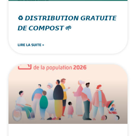
♻️ 𝘿𝙄𝙎𝙏𝙍𝙄𝘽𝙐𝙏𝙄𝙊𝙉 𝙂𝙍𝘼𝙏𝙐𝙄𝙏𝙀
𝘿𝙀 𝘾𝙊𝙈𝙋𝙊𝙎𝙏 🌱
LIRE LA SUITE »