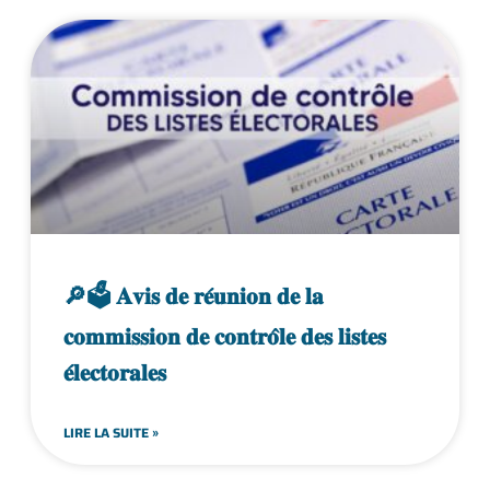
🔎🗳 𝐀𝐯𝐢𝐬 𝐝𝐞 𝐫𝐞́𝐮𝐧𝐢𝐨𝐧 𝐝𝐞 𝐥𝐚
𝐜𝐨𝐦𝐦𝐢𝐬𝐬𝐢𝐨𝐧 𝐝𝐞 𝐜𝐨𝐧𝐭𝐫𝐨̂𝐥𝐞 𝐝𝐞𝐬 𝐥𝐢𝐬𝐭𝐞𝐬
𝐞́𝐥𝐞𝐜𝐭𝐨𝐫𝐚𝐥𝐞𝐬
LIRE LA SUITE »