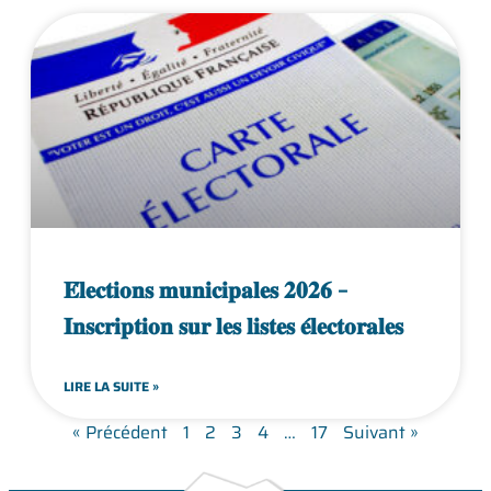
𝐄́𝐥𝐞𝐜𝐭𝐢𝐨𝐧𝐬 𝐦𝐮𝐧𝐢𝐜𝐢𝐩𝐚𝐥𝐞𝐬 𝟐𝟎𝟐𝟔 –
𝐈𝐧𝐬𝐜𝐫𝐢𝐩𝐭𝐢𝐨𝐧 𝐬𝐮𝐫 𝐥𝐞𝐬 𝐥𝐢𝐬𝐭𝐞𝐬 𝐞́𝐥𝐞𝐜𝐭𝐨𝐫𝐚𝐥𝐞𝐬
LIRE LA SUITE »
« Précédent
1
2
3
4
…
17
Suivant »