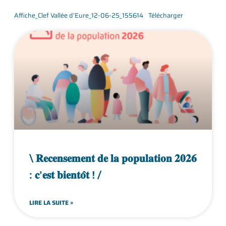
Affiche_Clef Vallée d’Eure_12-06-25_155614
Télécharger
\ 𝐑𝐞𝐜𝐞𝐧𝐬𝐞𝐦𝐞𝐧𝐭 𝐝𝐞 𝐥𝐚 𝐩𝐨𝐩𝐮𝐥𝐚𝐭𝐢𝐨𝐧 𝟐𝟎𝟐𝟔
: 𝐜’𝐞𝐬𝐭 𝐛𝐢𝐞𝐧𝐭𝐨̂𝐭 ! /
LIRE LA SUITE »