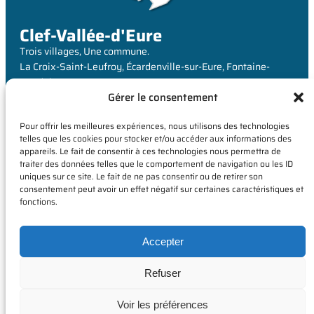
Clef-Vallée-d'Eure
Trois villages, Une commune.
La Croix-Saint-Leufroy, Écardenville-sur-Eure, Fontaine-
Heudebourg
Gérer le consentement
MAIRIE
Pour offrir les meilleures expériences, nous utilisons des technologies
6 Rue de Louviers,
telles que les cookies pour stocker et/ou accéder aux informations des
appareils. Le fait de consentir à ces technologies nous permettra de
La Croix-Saint-Leufroy
traiter des données telles que le comportement de navigation ou les ID
27490 Clef-Vallée-d’Eure
uniques sur ce site. Le fait de ne pas consentir ou de retirer son
consentement peut avoir un effet négatif sur certaines caractéristiques et
fonctions.
Accepter
Refuser
Voir les préférences