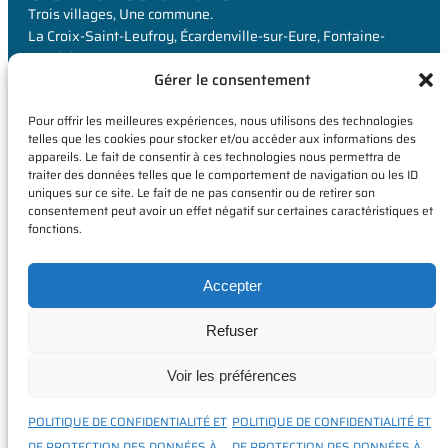
Trois villages, Une commune.
La Croix-Saint-Leufroy, Écardenville-sur-Eure, Fontaine-
Heudebourg
Gérer le consentement
MAIRIE
Pour offrir les meilleures expériences, nous utilisons des technologies
6 Rue de Louviers,
telles que les cookies pour stocker et/ou accéder aux informations des
appareils. Le fait de consentir à ces technologies nous permettra de
La Croix-Saint-Leufroy
traiter des données telles que le comportement de navigation ou les ID
27490 Clef-Vallée-d’Eure
uniques sur ce site. Le fait de ne pas consentir ou de retirer son
consentement peut avoir un effet négatif sur certaines caractéristiques et
fonctions.
Accepter
Refuser
Voir les préférences
POLITIQUE DE CONFIDENTIALITÉ ET
POLITIQUE DE CONFIDENTIALITÉ ET
Mentions légales
|
Politique de confidentialité
| 2024 © Commune de
DE PROTECTION DES DONNÉES À
DE PROTECTION DES DONNÉES À