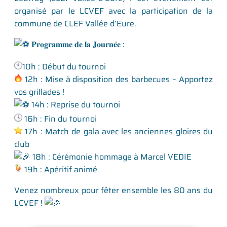
organisé par le
LCVEF
avec la participation de la
commune de
CLEF Vallée d’Eure
.
𝐏𝐫𝐨𝐠𝐫𝐚𝐦𝐦𝐞 𝐝𝐞 𝐥𝐚 𝐉𝐨𝐮𝐫𝐧𝐞́𝐞 :
10h : Début du tournoi
12h : Mise à disposition des barbecues – Apportez
vos grillades !
14h : Reprise du tournoi
16h : Fin du tournoi
17h : Match de gala avec les anciennes gloires du
club
18h : Cérémonie hommage à Marcel VEDIE
19h : Apéritif animé
Venez nombreux pour fêter ensemble les 80 ans du
LCVEF !