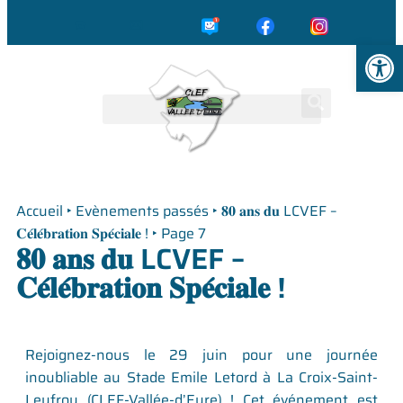
☎️
✉️
Ouvrir la
Accueil
‣
Evènements passés
‣
𝟖𝟎 𝐚𝐧𝐬 𝐝𝐮 LCVEF –
𝐂𝐞́𝐥𝐞́𝐛𝐫𝐚𝐭𝐢𝐨𝐧 𝐒𝐩𝐞́𝐜𝐢𝐚𝐥𝐞 !
‣
Page 7
𝟖𝟎 𝐚𝐧𝐬 𝐝𝐮 LCVEF –
𝐂𝐞́𝐥𝐞́𝐛𝐫𝐚𝐭𝐢𝐨𝐧 𝐒𝐩𝐞́𝐜𝐢𝐚𝐥𝐞 !
Rejoignez-nous le 29 juin pour une journée
inoubliable au Stade Emile Letord à La Croix-Saint-
Leufroy (CLEF-Vallée-d’Eure) ! Cet événement est