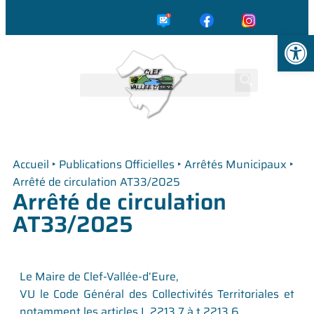
☎️
✉️
Ouvrir la
Accueil
‣
Publications Officielles
‣
Arrêtés Municipaux
‣
Arrêté de circulation AT33/2025
Arrêté de circulation
AT33/2025
Le Maire de Clef-Vallée-d’Eure,
VU le Code Général des Collectivités Territoriales et
notamment les articles L.2213.7 à t.2213.6