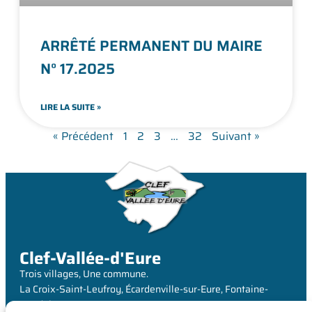
ARRÊTÉ PERMANENT DU MAIRE
N° 17.2025
LIRE LA SUITE »
« Précédent
1
2
3
…
32
Suivant »
Clef-Vallée-d'Eure
Trois villages, Une commune.
La Croix-Saint-Leufroy, Écardenville-sur-Eure, Fontaine-
Heudebourg