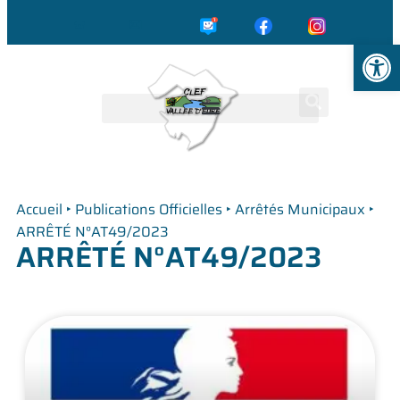
☎️
✉️
Ouvrir la
Accueil
‣
Publications Officielles
‣
Arrêtés Municipaux
‣
ARRÊTÉ N°AT49/2023
ARRÊTÉ N°AT49/2023