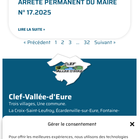
ARRÊTÉ PERMANENT DU MAIRE
N° 17.2025
LIRE LA SUITE »
« Précédent
1
2
3
…
32
Suivant »
Clef-Vallée-d'Eure
Trois villages, Une commune.
La Croix-Saint-Leufroy, Écardenville-sur-Eure, Fontaine-
Heudebourg
Gérer le consentement
MAIRIE
Pour offrir les meilleures expériences, nous utilisons des technologies