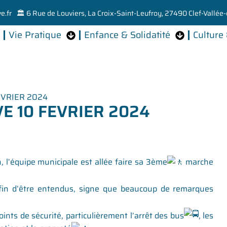
e.fr
🏛️ 6 Rue de Louviers, La Croix-Saint-Leufroy, 27490 Clef-Vallée-
Vie Pratique
Enfance & Solidatité
Culture 
EVRIER 2024
E 10 FEVRIER 2024
’équipe municipale est allée faire sa 3ème
marche
in d’être entendus, signe que beaucoup de remarques
oints de sécurité, particulièrement l’arrêt des bus
, les