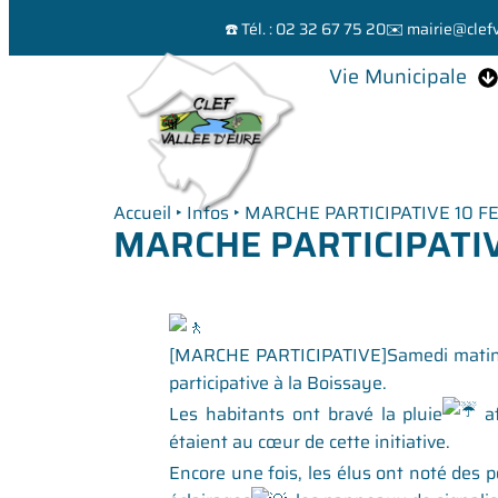
☎️ Tél. : 02 32 67 75 20
✉️ mairie@clefv
Vie Municipale
Accueil
‣
Infos
‣
MARCHE PARTICIPATIVE 10 F
MARCHE PARTICIPATIV
[MARCHE PARTICIPATIVE]Samedi matin, l
participative à la Boissaye.
Les habitants ont bravé la pluie
af
étaient au cœur de cette initiative.
Encore une fois, les élus ont noté des p