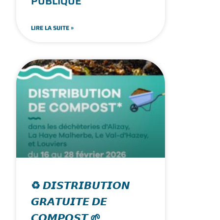
PUBLIQUE
LIRE LA SUITE »
♻️ 𝘿𝙄𝙎𝙏𝙍𝙄𝘽𝙐𝙏𝙄𝙊𝙉
𝙂𝙍𝘼𝙏𝙐𝙄𝙏𝙀 𝘿𝙀
𝘾𝙊𝙈𝙋𝙊𝙎𝙏 🌱