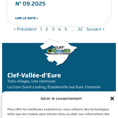
N° 09.2025
LIRE LA SUITE »
« Précédent
1
2
3
4
5
…
32
Suivant »
Clef-Vallée-d'Eure
Trois villages, Une commune.
La Croix-Saint-Leufroy, Écardenville-sur-Eure, Fontaine-
Heudebourg
Gérer le consentement
MAIRIE
Pour offrir les meilleures expériences, nous utilisons des technologies
6 Rue de Louviers,
telles que les cookies pour stocker et/ou accéder aux informations des