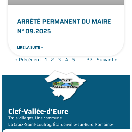
ARRÊTÉ PERMANENT DU MAIRE
N° 09.2025
LIRE LA SUITE »
« Précédent
1
2
3
4
5
…
32
Suivant »
Clef-Vallée-d'Eure
Trois villages, Une commune.
La Croix-Saint-Leufroy, Écardenville-sur-Eure, Fontaine-
Heudebourg