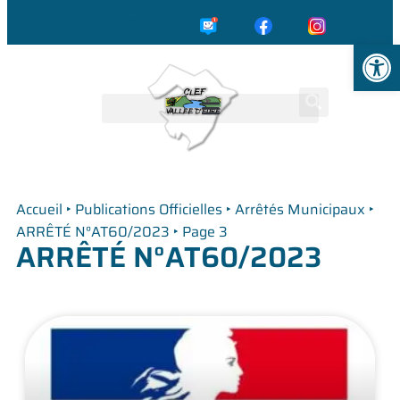
☎️
✉️
Ouvrir la
Accueil
‣
Publications Officielles
‣
Arrêtés Municipaux
‣
ARRÊTÉ N°AT60/2023
‣
Page 3
ARRÊTÉ N°AT60/2023