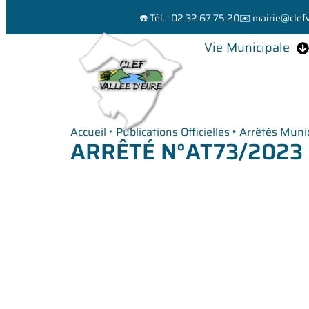
☎️ Tél. : 02 32 67 75 20
✉️ mairie@clefv
Vie Municipale
Accueil
‣
Publications Officielles
‣
Arrêtés Muni
ARRÊTÉ N°AT73/2023