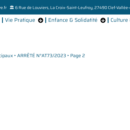
e.fr
🏛️ 6 Rue de Louviers, La Croix-Saint-Leufroy, 27490 Clef-Vallée-
Vie Pratique
Enfance & Solidatité
Culture 
cipaux
‣
ARRÊTÉ N°AT73/2023
‣
Page 2