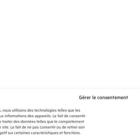
Gérer le consentement
, nous utilisons des technologies telles que les
x informations des appareils. Le fait de consentir
e traiter des données telles que le comportement
re
MAIR
 site. Le fait de ne pas consentir ou de retirer son
6 Rue de 
tif sur certaines caractéristiques et fonctions.
denville-sur-Eure, Fontaine-Heudebourg
La Croix-