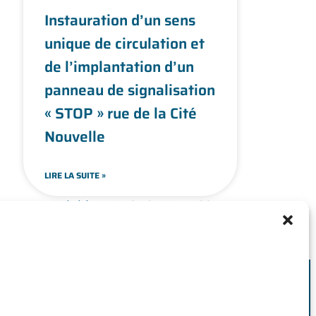
Instauration d’un sens
unique de circulation et
de l’implantation d’un
panneau de signalisation
« STOP » rue de la Cité
Nouvelle
LIRE LA SUITE »
« Précédent
1
2
3
4
…
32
Suivant »
IE
Louviers,
Saint-Leufroy